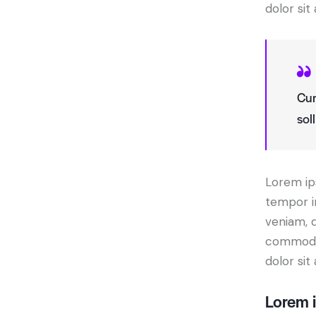
dolor sit
Cur
sol
Lorem ips
tempor i
veniam, q
commodo 
dolor sit
Lorem i