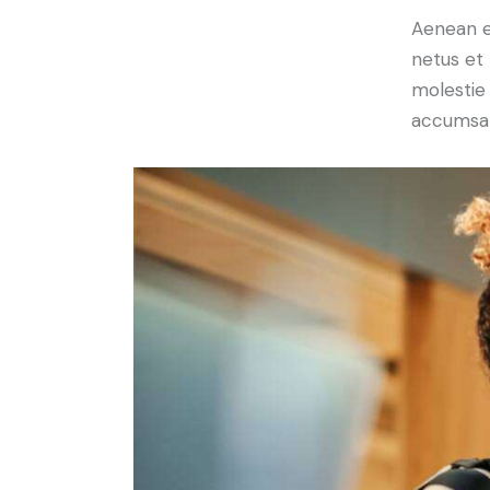
Aenean et
netus et 
molestie 
accumsan 