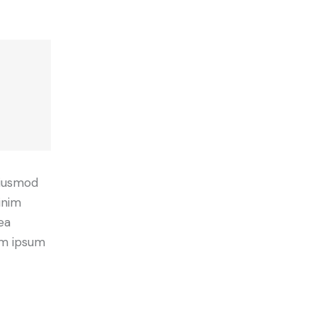
eiusmod
inim
ea
em ipsum