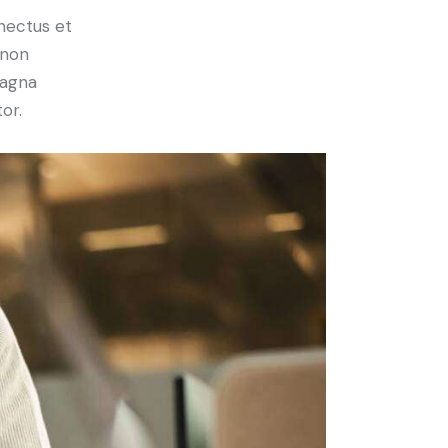
nectus et
 non
magna
or.