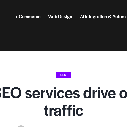
eCommerce
Web Design
AI Integration & Autom
SEO
EO services drive o
traffic