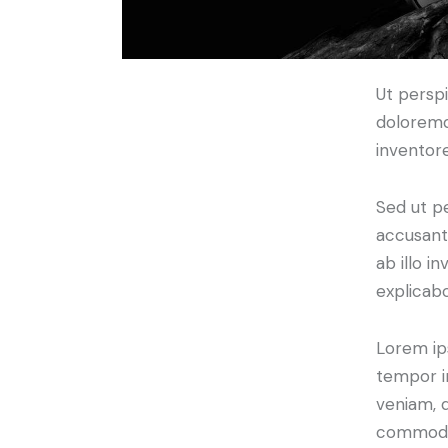
Ut perspi
doloremq
inventore
Sed ut pe
accusant
ab illo i
explicabo
Lorem ips
tempor i
veniam, q
commodo 