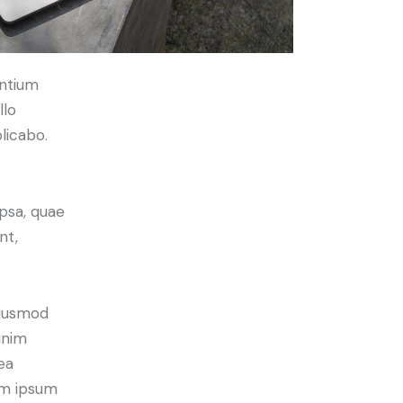
antium
llo
licabo.
psa, quae
nt,
eiusmod
inim
ea
em ipsum