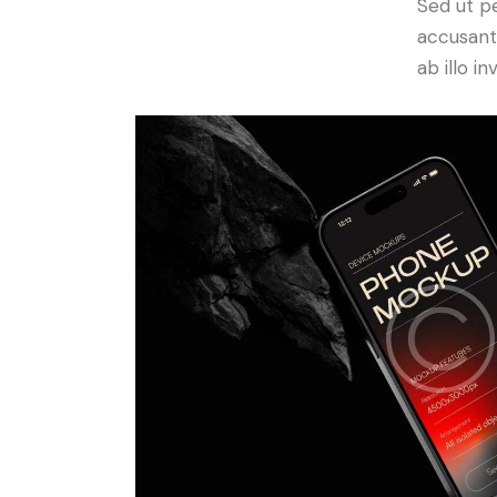
Sed ut pe
accusant
ab illo i