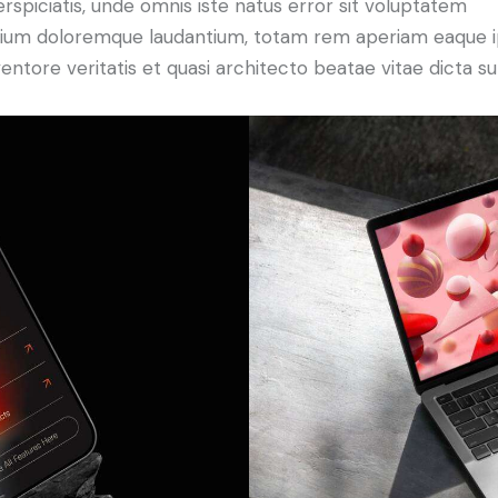
rspiciatis, unde omnis iste natus error sit voluptatem
ium doloremque laudantium, totam rem aperiam eaque i
nventore veritatis et quasi architecto beatae vitae dicta su