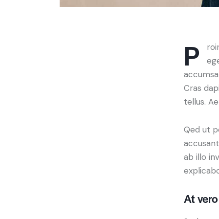
P
roi
ege
accumsan.
Cras dap
tellus. A
Qed ut pe
accusant
ab illo i
explicabo
At ver