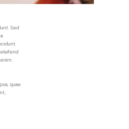
dunt. Sed
 a
ncidunt.
eleifend
 enim.
psa, quae
nt,